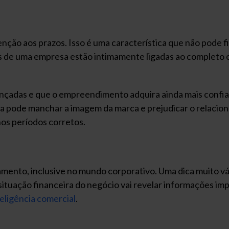
enção aos prazos. Isso é uma característica que não pode 
as de uma empresa estão intimamente ligadas ao completo 
nçadas e que o empreendimento adquira ainda mais confian
ega pode manchar a imagem da marca e prejudicar o relacion
os períodos corretos.
amento, inclusive no mundo corporativo. Uma dica muito vál
situação financeira do negócio vai revelar informações imp
teligência comercial
.