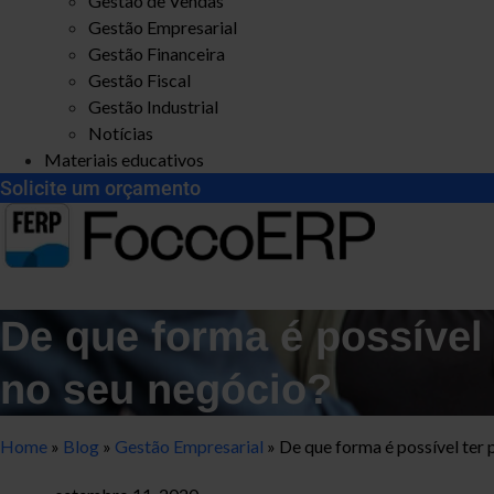
Gestão de Vendas
Gestão Empresarial
Gestão Financeira
Gestão Fiscal
Gestão Industrial
Notícias
Materiais educativos
Solicite um orçamento
De que forma é possível 
no seu negócio?
Home
»
Blog
»
Gestão Empresarial
»
De que forma é possível ter 