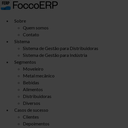
Ir
para
o
Sobre
conteúdo
Quem somos
Contato
Sistema
Sistema de Gestão para Distribuidoras
Sistema de Gestão para Indústria
Segmentos
Moveleiro
Metal mecânico
Bebidas
Alimentos
Distribuidoras
Diversos
Casos de sucesso
Clientes
Depoimentos