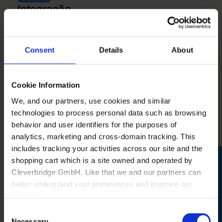
Integração
Tenha todas as áreas da empresa
integradas e evite retrabalho.
Consent
Details
About
Cookie Information
Segurança
We, and our partners, use cookies and similar
technologies to process personal data such as browsing
Tome decisões melhores e mais
behavior and user identifiers for the purposes of
rápidas através de dados confiáveis.
analytics, marketing and cross-domain tracking. This
includes tracking your activities across our site and the
shopping cart which is a site owned and operated by
Cleverbridge GmbH. Like that we and our partners can
better understand your preferences and improve our
Automatização
services.
Substitua processos manuais por automáticos e
Consent
economize tempo.
Also, the operator of the shopping cart, Cleverbridge
Necessary