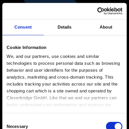
Consent
Details
About
Cookie Information
We, and our partners, use cookies and similar
technologies to process personal data such as browsing
behavior and user identifiers for the purposes of
analytics, marketing and cross-domain tracking. This
includes tracking your activities across our site and the
shopping cart which is a site owned and operated by
Cleverbridge GmbH. Like that we and our partners can
better understand your preferences and improve our
services.
Consent
Also, the operator of the shopping cart, Cleverbridge
Necessary
Selection