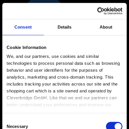
Consent
Details
About
Cookie Information
We, and our partners, use cookies and similar
technologies to process personal data such as browsing
behavior and user identifiers for the purposes of
analytics, marketing and cross-domain tracking. This
includes tracking your activities across our site and the
shopping cart which is a site owned and operated by
Cleverbridge GmbH. Like that we and our partners can
better understand your preferences and improve our
services.
Consent
Also, the operator of the shopping cart, Cleverbridge
Necessary
Selection