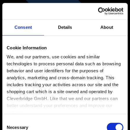
Consent
Details
About
Cookie Information
We, and our partners, use cookies and similar
technologies to process personal data such as browsing
behavior and user identifiers for the purposes of
analytics, marketing and cross-domain tracking. This
includes tracking your activities across our site and the
shopping cart which is a site owned and operated by
Cleverbridge GmbH. Like that we and our partners can
better understand your preferences and improve our
services.
Consent
Also, the operator of the shopping cart, Cleverbridge
Necessary
Selection