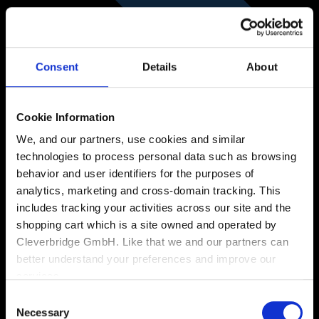
Consent
Details
About
Cookie Information
We, and our partners, use cookies and similar
technologies to process personal data such as browsing
behavior and user identifiers for the purposes of
analytics, marketing and cross-domain tracking. This
includes tracking your activities across our site and the
shopping cart which is a site owned and operated by
Cleverbridge GmbH. Like that we and our partners can
better understand your preferences and improve our
services.
Consent
Also, the operator of the shopping cart, Cleverbridge
Necessary
Selection