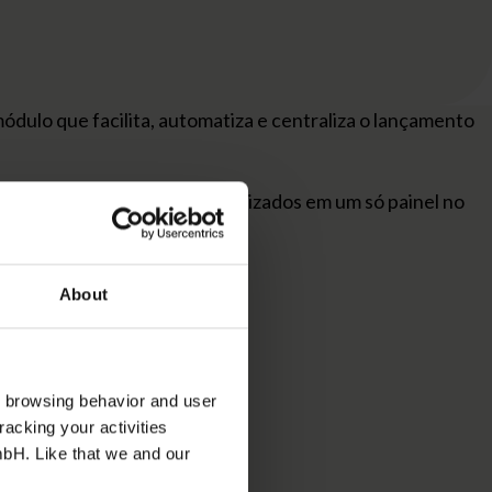
dulo que facilita, automatiza e centraliza o lançamento
esses registros ficam centralizados em um só painel no
orma de pagamento utilizada.
About
s browsing behavior and user
racking your activities
mbH. Like that we and our