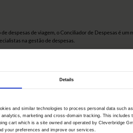
 de despesas de viagem, o Conciliador de Despesas é um mó
ecialistas na gestão de despesas.
sas de forma manual, com o Conciliador de Despesas todos 
to a ser executado conforme a categoria da despesa e a f
Details
ginados de despesas de viagens.
iagem em um único painel no FoccoERP.
okies and similar technologies to process personal data such a
of analytics, marketing and cross-domain tracking. This includes t
tão de despesas de viagens.
ping cart which is a site owned and operated by Cleverbridge G
and your preferences and improve our services.