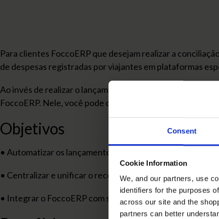
Para clientes FoccoERP que desejam realizar a conciliação
de despesas registradas por viajantes em plataformas esp
Ao invés de realizar o lançamento e conferência de despe
FoccoERP. Nele, você pode configurar o tipo de lançamen
Objetivos
Consent
• Automatizar os lançamentos financeiros e contábeis ori
Cookie Information
• Centralizar e unificar o recebimento de despesas de v
We, and our partners, use co
identifiers for the purposes 
• Integrar o FoccoERP com sistemas especialistas na ges
across our site and the shop
partners can better underst