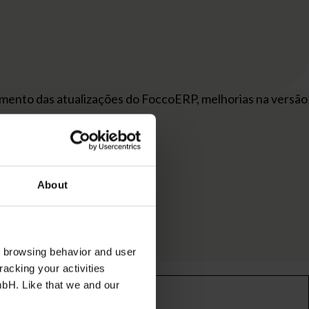
mento das atualizações do FoccoERP, melhorias na versão
About
nte;
s browsing behavior and user
racking your activities
mbH. Like that we and our