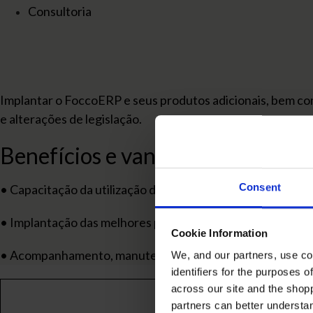
Consultoria
Implantar o FoccoERP e seus produtos adicionais, bem c
e alterações de legislação.
Benefícios e vantagens
Consent
• Capacitação da utilização dos produtos Focco;
• Implantação das melhores práticas de utilização dos mó
Cookie Information
• Acompanhamento, manutenção e soluções de duvidas re
We, and our partners, use co
identifiers for the purposes 
across our site and the shop
partners can better underst