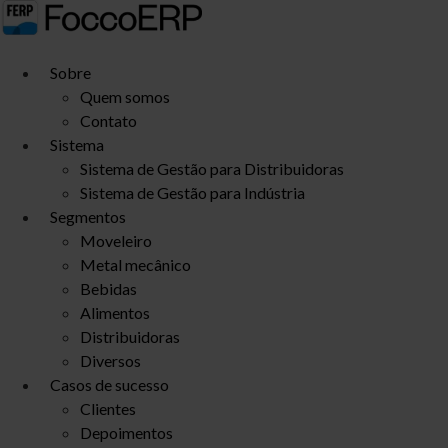
Ir
para
o
Sobre
conteúdo
Quem somos
Contato
Sistema
Sistema de Gestão para Distribuidoras
Sistema de Gestão para Indústria
Segmentos
Moveleiro
Metal mecânico
Bebidas
Alimentos
Distribuidoras
Diversos
Casos de sucesso
Clientes
Depoimentos