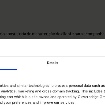
omo consultoria de manutenção do cliente para acompanha
Details
dulos do sistema de acordo com a necessidade de cada clie
ferente a todos os produtos da Focco.
okies and similar technologies to process personal data such a
of analytics, marketing and cross-domain tracking. This includes t
ping cart which is a site owned and operated by Cleverbridge G
Quer saber mais?
and your preferences and improve our services.