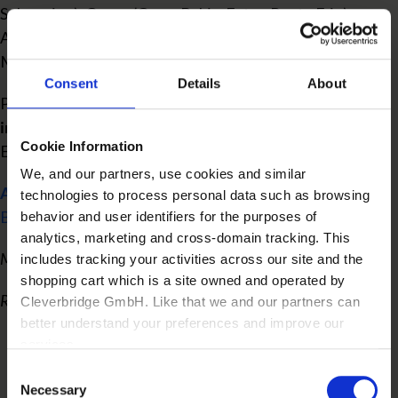
Submarino), Cnova (Casas Bahia, Extra, Ponto Frio),
Amazon, Mercado Livre, Ricardo Eletro, Walmart, Zoom,
Magazine Luiza, Google Shopping, FastShop e Carrefour.
Consent
Details
About
Para solicitar a integração com o FoccoERP,
siga as
instruções do artigo abaixo
e, na seleção de
Cookie Information
ERP/Plataforma, informe a Focco Sistemas de Gestão:
We, and our partners, use cookies and similar
Artigo
| Como solicitar a integração da SkyHub com a
technologies to process personal data such as browsing
B2W? (Chave API)
behavior and user identifiers for the purposes of
analytics, marketing and cross-domain tracking. This
Modelo de negócio:
B2C
includes tracking your activities across our site and the
shopping cart which is a site owned and operated by
Requisitos:
Cleverbridge GmbH. Like that we and our partners can
better understand your preferences and improve our
SkyHub na versão 1.3.0 ou superior.
services.
Contrato com SkyHub, conforme marketplaces
Consent
Also, the operator of the shopping cart, Cleverbridge
desejados.
Necessary
Selection