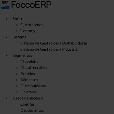
Ir
para
o
Sobre
conteúdo
Quem somos
Contato
Sistema
Sistema de Gestão para Distribuidoras
Sistema de Gestão para Indústria
Segmentos
Moveleiro
Metal mecânico
Bebidas
Alimentos
Distribuidoras
Diversos
Casos de sucesso
Clientes
Depoimentos