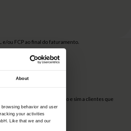
 e/ou FCP ao final do faturamento.
About
a toda base de clientes Focco e sim a clientes que
s browsing behavior and user
racking your activities
mbH. Like that we and our