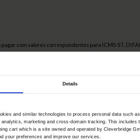
 a pagar com valores correspondentes para ICMS-ST, DIFAL
contato para verificar se há aderência a seu negócio.
ões
Details
entes para outras empresas.
 em geral é que o Catálogo não tem a intenção de atender 
logo a um custo muito mais baixo.
okies and similar technologies to process personal data such a
of analytics, marketing and cross-domain tracking. This includes t
ping cart which is a site owned and operated by Cleverbridge G
and your preferences and improve our services.