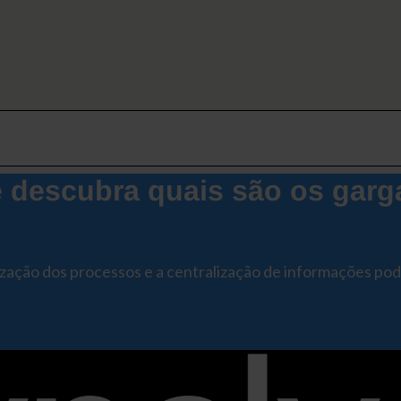
descubra quais são os garg
ização dos processos e a centralização de informações po