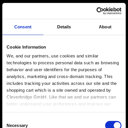
Consent
Details
About
Cookie Information
We, and our partners, use cookies and similar
technologies to process personal data such as browsing
behavior and user identifiers for the purposes of
analytics, marketing and cross-domain tracking. This
includes tracking your activities across our site and the
shopping cart which is a site owned and operated by
Cleverbridge GmbH. Like that we and our partners can
better understand your preferences and improve our
services.
Consent
Also, the operator of the shopping cart, Cleverbridge
Necessary
Selection