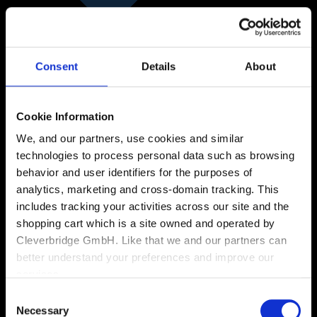
Consent
Details
About
Cookie Information
Segmentos
We, and our partners, use cookies and similar
technologies to process personal data such as browsing
behavior and user identifiers for the purposes of
analytics, marketing and cross-domain tracking. This
includes tracking your activities across our site and the
shopping cart which is a site owned and operated by
Cleverbridge GmbH. Like that we and our partners can
better understand your preferences and improve our
services.
Consent
Also, the operator of the shopping cart, Cleverbridge
Necessary
Selection