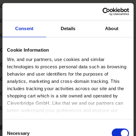
Gestão Financeira
Gestão Empresarial
Consent
Details
About
Gestão de Vendas
Gestão de TI
Cookie Information
We, and our partners, use cookies and similar
Gestão de Empresas
technologies to process personal data such as browsing
behavior and user identifiers for the purposes of
Gestão de Compras
analytics, marketing and cross-domain tracking. This
includes tracking your activities across our site and the
Gestão Comercial
shopping cart which is a site owned and operated by
Cleverbridge GmbH. Like that we and our partners can
ERP Indicadores
better understand your preferences and improve our
services.
Posts recentes
Consent
Also, the operator of the shopping cart, Cleverbridge
Necessary
Selection