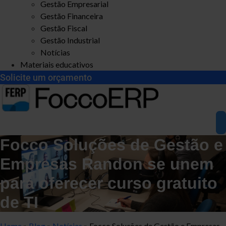
Gestão Empresarial
Gestão Financeira
Gestão Fiscal
Gestão Industrial
Notícias
Materiais educativos
Solicite um orçamento
Focco Soluções de Gestão e
Empresas Randon se unem
para oferecer curso gratuito
de TI
Home
»
Blog
»
Notícias
»
Focco Soluções de Gestão e Empresas