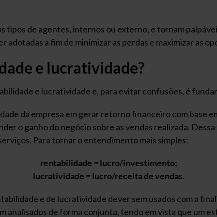
s tipos de agentes, internos ou externo, e tornam palpáv
er adotadas a fim de minimizar as perdas e maximizar as op
idade e lucratividade?
lidade e lucratividade e, para evitar confusões, é funda
acidade da empresa em gerar retorno financeiro com base em
tender o ganho do negócio sobre as vendas realizada. Dessa 
serviços. Para tornar o entendimento mais simples:
rentabilidade = lucro/investimento;
lucratividade = lucro/receita de vendas.
tabilidade e de lucratividade dever sem usados com a final
m analisados de forma conjunta, tendo em vista que um est