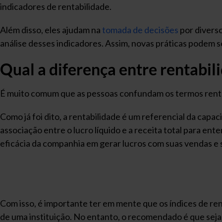
indicadores de rentabilidade.
Além disso, eles ajudam na
tomada de decisões
por diverso
análise desses indicadores. Assim, novas práticas podem s
Qual a diferença entre rentabil
É muito comum que as pessoas confundam os termos rentabi
Como já foi dito, a rentabilidade é um referencial da cap
associação entre o lucro líquido e a receita total para en
eficácia da companhia em gerar lucros com suas vendas e 
Com isso, é importante ter em mente que os índices de ren
de uma instituição. No entanto, o recomendado é que seja