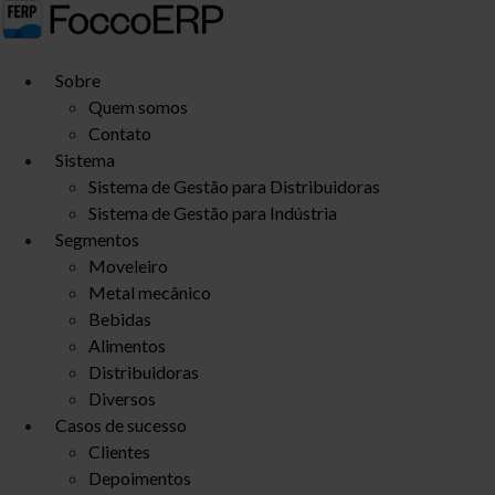
Ir
para
o
Sobre
conteúdo
Quem somos
Contato
Sistema
Sistema de Gestão para Distribuidoras
Sistema de Gestão para Indústria
Segmentos
Moveleiro
Metal mecânico
Bebidas
Alimentos
Distribuidoras
Diversos
Casos de sucesso
Clientes
Depoimentos