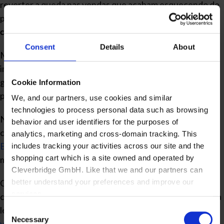
reverter a queda nas vendas que acabam esquecendo de
pontos básicos, como a
satisfação do cliente
e o
compromisso com os funcionários
.
Consent
Details
About
Mantenha o foco! Preserve estratégias saudáveis, que
impactem de modo positivo nos clientes e em outros
grupos de interesse à empresa. Assim, seu negócio
Cookie Information
poderá crescer muito mais!
We, and our partners, use cookies and similar
technologies to process personal data such as browsing
Nunca se esqueça de melhorar o relacionamento com os
behavior and user identifiers for the purposes of
clientes, manter o time motivado, contar com um bom
analytics, marketing and cross-domain tracking. This
ERP
para fazer gestão integrada, rever as estratégias de
includes tracking your activities across our site and the
shopping cart which is a site owned and operated by
marketing e manter o foco no que realmente importa.
Cleverbridge GmbH. Like that we and our partners can
better understand your preferences and improve our
Gostou do nosso post? Agora você está por dentro de
services.
como reverter a queda nas vendas! Então, aproveite para
ler nosso
guia absolutamente completo sobre gestão de
Consent
Also, the operator of the shopping cart, Cleverbridge
Necessary
Selection
vendas
.