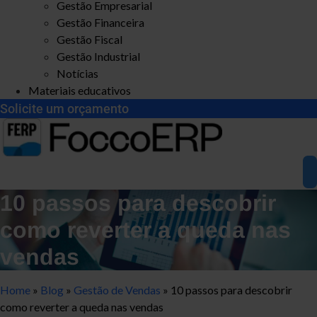
Gestão Empresarial
Gestão Financeira
Gestão Fiscal
Gestão Industrial
Notícias
Materiais educativos
Solicite um orçamento
10 passos para descobrir
como reverter a queda nas
vendas
Home
»
Blog
»
Gestão de Vendas
»
10 passos para descobrir
como reverter a queda nas vendas