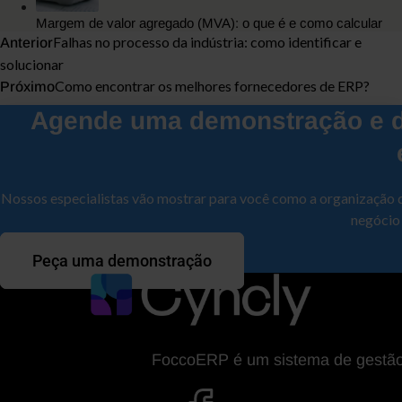
Margem de valor agregado (MVA): o que é e como calcular
Falhas no processo da indústria: como identificar e
Anterior
solucionar
Como encontrar os melhores fornecedores de ERP?
Próximo
Agende uma demonstração e d
Nossos especialistas vão mostrar para você como a organização 
negócio
Peça uma demonstração
FoccoERP é um sistema de gestão da