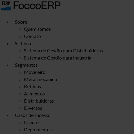
Ir
para
o
Sobre
conteúdo
Quem somos
Contato
Sistema
Sistema de Gestão para Distribuidoras
Sistema de Gestão para Indústria
Segmentos
Moveleiro
Metal mecânico
Bebidas
Alimentos
Distribuidoras
Diversos
Casos de sucesso
Clientes
Depoimentos