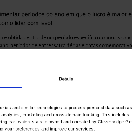
entar períodos do ano em que o lucro é maior e o
como lidar com isso!
ita é obtida dentro de um período específico do ano. Isso
ano, períodos de entressafra, férias e datas comemorativa
ais trabalham com picos de produção em determinadas temp
 tende a ser menor.
Details
fio. Por isso, os empresários precisam estudar suas estra
es obstáculos sazonais, separamos 7 dicas que podem amen
okies and similar technologies to process personal data such a
of analytics, marketing and cross-domain tracking. This includes t
ping cart which is a site owned and operated by Cleverbridge G
and your preferences and improve our services.