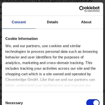
de licenciamento. Há, ainda, gastos com suporte ao
usuário, atualizações, migrações e o tempo investido com
a manutenção da aplicação. Portanto, fique atento a
esses valores.
Consent
Details
About
Identificando os custos que vão além do gasto bruto com
a compra (ou assinatura) do sistema, a empresa tem maior
Cookie Information
capacidade de identificar a solução com a melhor relação
We, and our partners, use cookies and similar
entre custo e benefício. Assim, o
retorno obtido com o
technologies to process personal data such as browsing
investimento
é maximizado.
behavior and user identifiers for the purposes of
analytics, marketing and cross-domain tracking. This
Relevância estratégica
includes tracking your activities across our site and the
shopping cart which is a site owned and operated by
Muito se fala sobre a automação e, na maioria das vezes,
Cleverbridge GmbH. Like that we and our partners can
são destacadas apenas suas vantagens para as tarefas
better understand your preferences and improve our
operacionais. Um bom sistema prevê muito mais que isso e
services.
impacta diretamente no nível estratégico da companhia.
Consent
Also, the operator of the shopping cart, Cleverbridge
Necessary
Selection