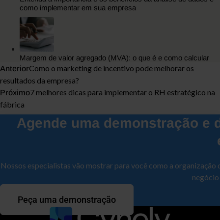
como implementar em sua empresa
Margem de valor agregado (MVA): o que é e como calcular
Como o marketing de incentivo pode melhorar os
Anterior
resultados da empresa?
7 melhores dicas para implementar o RH estratégico na
Próximo
fábrica
Agende uma demonstração e d
Nossos especialistas vão mostrar para você como a organização 
negócio
Peça uma demonstração