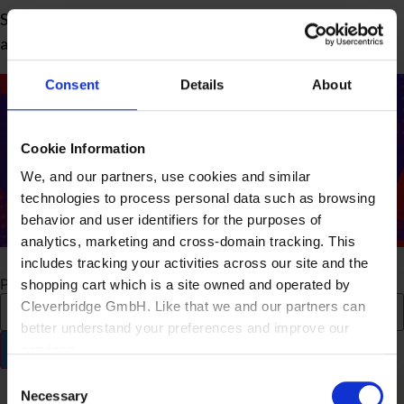
Se você gostou do conteúdo e quer saber mais sobre o
assunto, assine nossa newsletter!
Consent
Details
About
Cookie Information
We, and our partners, use cookies and similar
technologies to process personal data such as browsing
behavior and user identifiers for the purposes of
analytics, marketing and cross-domain tracking. This
includes tracking your activities across our site and the
Pesquisar
shopping cart which is a site owned and operated by
Cleverbridge GmbH. Like that we and our partners can
better understand your preferences and improve our
services.
Consent
Also, the operator of the shopping cart, Cleverbridge
Necessary
Selection