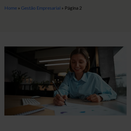
Home
»
Gestão Empresarial
»
Página 2