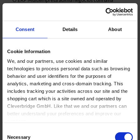
estrutura complexa a acompanhar todos os dados, até
mesmo de filiais, em um único lugar. Entenda como
esse sistema funciona!
Consent
Details
About
Leia mais
03/06/2025
Cookie Information
We, and our partners, use cookies and similar
technologies to process personal data such as browsing
behavior and user identifiers for the purposes of
analytics, marketing and cross-domain tracking. This
includes tracking your activities across our site and the
shopping cart which is a site owned and operated by
Cleverbridge GmbH. Like that we and our partners can
better understand your preferences and improve our
services.
Consent
Also, the operator of the shopping cart, Cleverbridge
Necessary
Selection