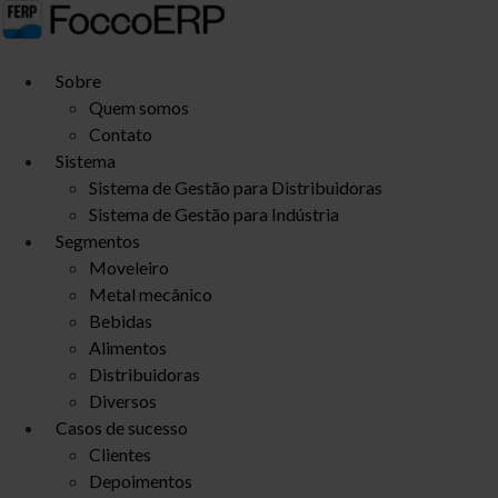
Ir
para
o
Sobre
conteúdo
Quem somos
Contato
Sistema
Sistema de Gestão para Distribuidoras
Sistema de Gestão para Indústria
Segmentos
Moveleiro
Metal mecânico
Bebidas
Alimentos
Distribuidoras
Diversos
Casos de sucesso
Clientes
Depoimentos