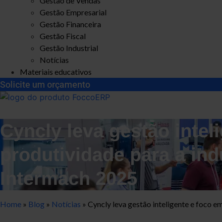
Gestão de Vendas
Gestão Empresarial
Gestão Financeira
Gestão Fiscal
Gestão Industrial
Notícias
Materiais educativos
Solicite um orçamento
Cyncly leva gestão intel
produtividade para a in
Intermach 2025
Home
»
Blog
»
Notícias
»
Cyncly leva gestão inteligente e foco 