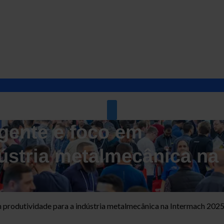
igente e foco em
dústria metalmecânica na
em produtividade para a indústria metalmecânica na Intermach 202