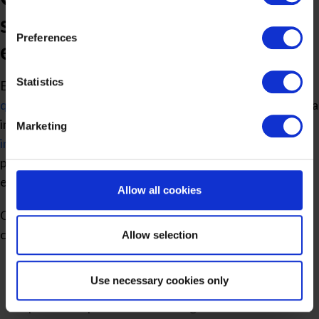
GmbH, conducts independent tracking on the shopping
sustentabilidade traz para
cart for its own purposes. We are collecting your consent
Preferences
on behalf of the Cleverbridge GmbH.
empresas moveleiras?
By clicking “Accept All”, you consent to this processing.
Statistics
Em um setor pressionado por custos e maior rigor na
You can withdraw your consent at any time at our
qualificação de fornecedores
, a sustentabilidade passou a
website and the shopping cart site. For more information,
influenciar diretamente a
performance financeira da
Marketing
see our
Privacy Policy
and Cleverbridge’s
Privacy
indústria
. O impacto aparece na margem, na
Policy
.
previsibilidade operacional e na capacidade de competir
em cadeias mais estruturadas.
Allow all cookies
Quando incorporada à gestão, ela gera benefícios
concretos, como:
Allow selection
Redução de custos operacionais
:
melhor
Use necessary cookies only
aproveitamento de insumos, menor retrabalho e
processos produtivos mais organizados diminuem