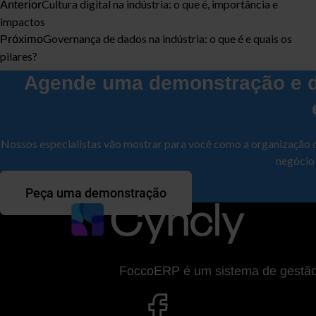
Cultura digital na indústria: o que é, importância e
Anterior
impactos
Governança de dados na indústria: o que é e quais os
Próximo
pilares?
Agende uma demonstração e d
Nossos especialistas vão mostrar para você como a organização 
negócio
Peça uma demonstração
FoccoERP é um sistema de gestão da