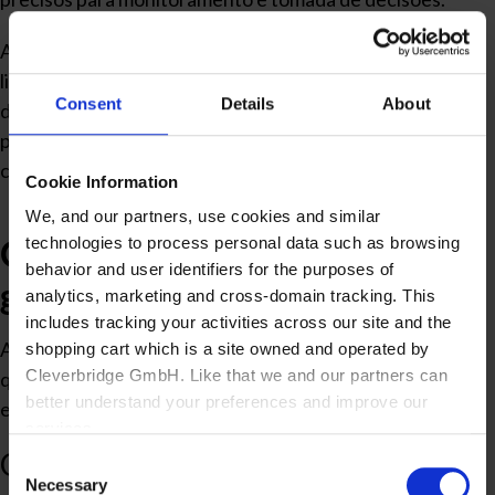
Além disso, enquanto as simulações geralmente são
limitadas a um número reduzido de variáveis, os gêmeos
Consent
Details
About
digitais podem integrar uma grande variedade de
parâmetros e sensores, refletindo mais fielmente o
comportamento do sistema físico.
Cookie Information
We, and our partners, use cookies and similar
Quais são as vantagens dos
technologies to process personal data such as browsing
behavior and user identifiers for the purposes of
gêmeos digitais?
analytics, marketing and cross-domain tracking. This
includes tracking your activities across our site and the
A adoção de gêmeos digitais oferece diversas vantagens
shopping cart which is a site owned and operated by
Cleverbridge GmbH. Like that we and our partners can
que podem impactar diretamente a competitividade das
better understand your preferences and improve our
empresas.
services.
Otimização de processos
Consent
Also, the operator of the shopping cart, Cleverbridge
Necessary
Selection