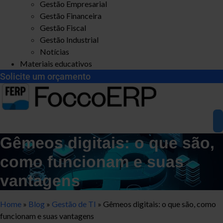
Gestão Empresarial
Gestão Financeira
Gestão Fiscal
Gestão Industrial
Notícias
Materiais educativos
Solicite um orçamento
Gêmeos digitais: o que são,
como funcionam e suas
vantagens
Home
»
Blog
»
Gestão de TI
»
Gêmeos digitais: o que são, como
funcionam e suas vantagens