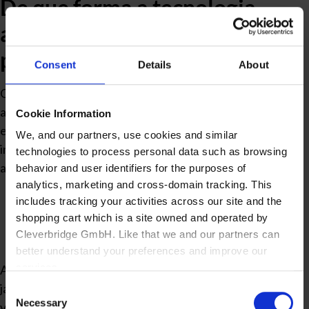
De que forma a tecnologia
ajuda na construção da
projeção de vendas?
Consent
Details
About
Os softwares, como o FoccoERP, são programas que
auxiliam na
integração de dados e processos
de uma
Cookie Information
empresa. Por isso, facilitam o trabalho com as diferentes
We, and our partners, use cookies and similar
informações necessárias para a projeção de vendas por
technologies to process personal data such as browsing
ajudar a:
behavior and user identifiers for the purposes of
analytics, marketing and cross-domain tracking. This
coletar
includes tracking your activities across our site and the
organizar
shopping cart which is a site owned and operated by
Cleverbridge GmbH. Like that we and our partners can
monitorar
better understand your preferences and improve our
services.
Além disso, o planejamento de recursos fica mais simples,
já que com um simples acesso ao sistema, é possível
Consent
Also, the operator of the shopping cart, Cleverbridge
Necessary
Selection
visualizar os dados e tomar decisões mais estratégicas.