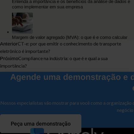
Entenda a importância e os benefícios da análise de dados e
como implementar em sua empresa
Margem de valor agregado (MVA): o que é e como calcular
CT-e: por que emitir o conhecimento de transporte
Anterior
eletrônico é importante?
Compliance na indústria: o que é e qual a sua
Próximo
importância?
Agende uma demonstração e d
Nossos especialistas vão mostrar para você como a organização 
negócio
Peça uma demonstração