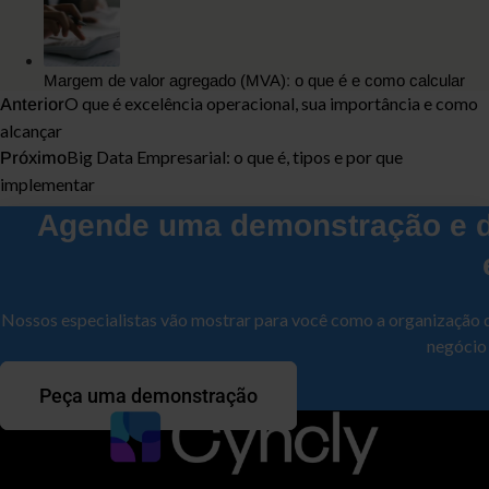
Margem de valor agregado (MVA): o que é e como calcular
O que é excelência operacional, sua importância e como
Anterior
alcançar
Big Data Empresarial: o que é, tipos e por que
Próximo
implementar
Agende uma demonstração e d
Nossos especialistas vão mostrar para você como a organização 
negócio
Peça uma demonstração