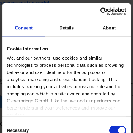
se manter atualizado!
Consent
Details
About
Cookie Information
We, and our partners, use cookies and similar
technologies to process personal data such as browsing
behavior and user identifiers for the purposes of
analytics, marketing and cross-domain tracking. This
Pesquisar
includes tracking your activities across our site and the
shopping cart which is a site owned and operated by
Cleverbridge GmbH. Like that we and our partners can
better understand your preferences and improve our
services.
Categorias
Consent
Also, the operator of the shopping cart, Cleverbridge
Necessary
Selection