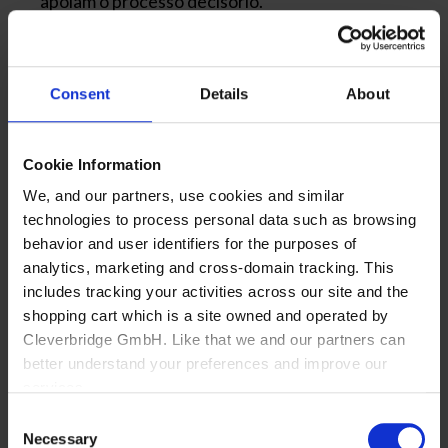
apoiam o processo decisório.
Aspecto
Big Data
Data
Data
Consent
Details
About
Science
Analytics
Foco
Infraestru
Modelage
Interpreta
tura e
m e
ção e uso
Cookie Information
processa
análise
no
We, and our partners, use cookies and similar
mento
avançada
negócio
technologies to process personal data such as browsing
behavior and user identifiers for the purposes of
Objetivo
Armazena
Identifica
Gerar
analytics, marketing and cross-domain tracking. This
r e
r padrões
insights e
includes tracking your activities across our site and the
processar
e prever
apoiar
shopping cart which is a site owned and operated by
grandes
cenários
gestão
Cleverbridge GmbH. Like that we and our partners can
volumes
better understand your preferences and improve our
services.
Tipo de
Estrutura
Estrutura
Predomin
dado
do e não
do e não
antement
Consent
Also, the operator of the shopping cart, Cleverbridge
estrutura
estrutura
e
Necessary
Selection