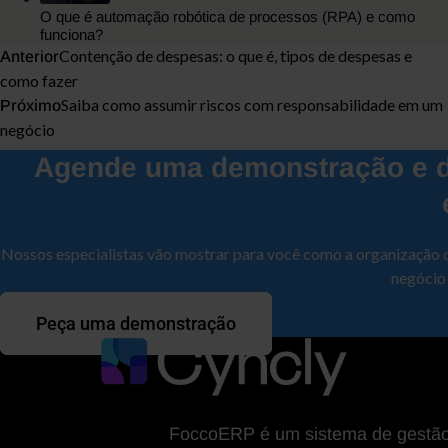
O que é automação robótica de processos (RPA) e como
funciona?
Contenção de despesas: o que é, tipos de despesas e
Anterior
como fazer
Saiba como assumir riscos com responsabilidade em um
Próximo
negócio
Agende uma demonstração e d
Nossos especialistas vão mostrar para você como a organização 
negócio
Peça uma demonstração
FoccoERP é um sistema de gestão da