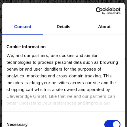
encurtar o Time to Market sem comprometer a qualidade
ou aumentar excessivamente os custos. A seguir, listamos
algumas dessas abordagens.
Consent
Details
About
Qualidade de dados
As empresas devem investir em sistemas de coleta e
Cookie Information
análise de dados
que proporcionem informações precisas
We, and our partners, use cookies and similar
e atualizadas sobre o mercado, o desempenho do produto
technologies to process personal data such as browsing
e o feedback do cliente. Esse aspecto permite que as
behavior and user identifiers for the purposes of
equipes identifiquem problemas e ajustem suas
analytics, marketing and cross-domain tracking. This
estratégias de maneira rápida e sem abrir mão da
includes tracking your activities across our site and the
eficiência.
shopping cart which is a site owned and operated by
Cleverbridge GmbH. Like that we and our partners can
Produto Mínimo Viável (MVP)
better understand your preferences and improve our
services.
MVP é a versão mais básica de um produto, mas que
Consent
possui o suficiente para ser lançado e testado no
Also, the operator of the shopping cart, Cleverbridge
Necessary
Selection