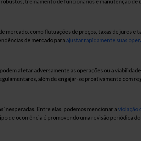
 robustos, treinamento de funcionários e manutenção de u
 mercado, como flutuações de preços, taxas de juros e tax
endências de mercado para
ajustar rapidamente suas ope
podem afetar adversamente as operações ou a viabilidade
regulamentares, além de engajar-se proativamente com reg
as inesperadas. Entre elas, podemos mencionar a
violação
tipo de ocorrência é promovendo uma revisão periódica do