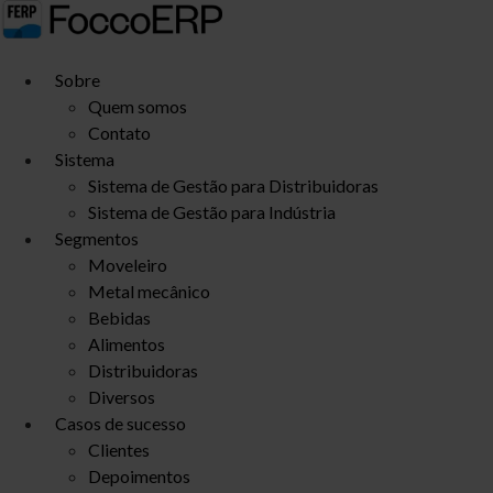
Ir
para
o
Sobre
conteúdo
Quem somos
Contato
Sistema
Sistema de Gestão para Distribuidoras
Sistema de Gestão para Indústria
Segmentos
Moveleiro
Metal mecânico
Bebidas
Alimentos
Distribuidoras
Diversos
Casos de sucesso
Clientes
Depoimentos