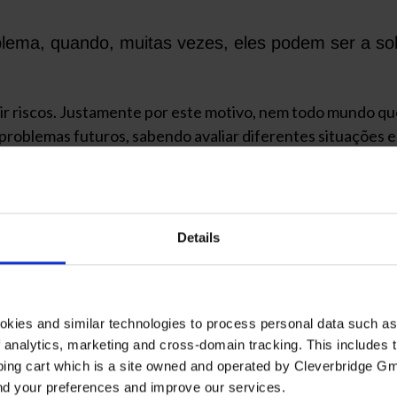
ema, quando, muitas vezes, eles podem ser a sol
r riscos. Justamente por este motivo, nem todo mundo que
 problemas futuros, sabendo avaliar diferentes situações 
 sucesso
. Mas existem vários modos de assumir os riscos 
aos gestores, é preciso estar atento para minimizar preju
Details
ar com
ferramentas de gestão
e traçar estratégias para ev
he a leitura!
com responsabilidade?
okies and similar technologies to process personal data such a
of analytics, marketing and cross-domain tracking. This includes t
quências de decisões empresariais e tomar precauções a
ping cart which is a site owned and operated by Cleverbridge G
 considere tanto a probabilidade de ocorrência quanto o po
and your preferences and improve our services.