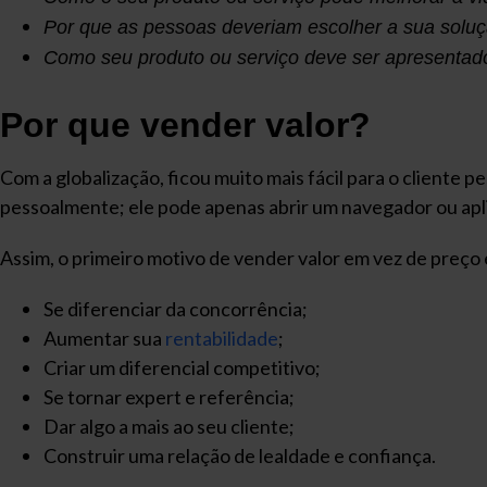
Por que as pessoas deveriam escolher a sua solu
Como seu produto ou serviço deve ser apresentado 
Por que vender valor?
Com a globalização, ficou muito mais fácil para o cliente pe
pessoalmente; ele pode apenas abrir um navegador ou aplic
Assim, o primeiro motivo de vender valor em vez de preço
Se diferenciar da concorrência;
Aumentar sua
rentabilidade
;
Criar um diferencial competitivo;
Se tornar expert e referência;
Dar algo a mais ao seu cliente;
Construir uma relação de lealdade e confiança.