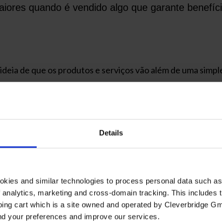
iores quando é vendido algo que garante benefíci
deia de que os produtos e serviços vão além de uma simple
verdade é que ele não define o valor da compra. O que det
onsumidor.
 ao cliente e como você pode fazer isso a partir de 10 dic
Details
nefícios e no valor agregado que um produto ou serviço o
okies and similar technologies to process personal data such a
of analytics, marketing and cross-domain tracking. This includes t
o que a mercadoria em questão realmente resolve o seu pr
ping cart which is a site owned and operated by Cleverbridge G
and your preferences and improve our services.