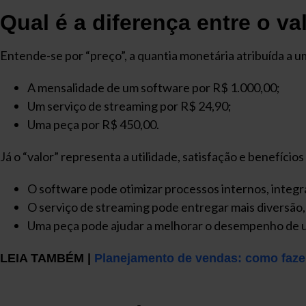
Qual é a diferença entre o va
Entende-se por “preço”, a quantia monetária atribuída a u
A mensalidade de um software por R$ 1.000,00;
Um serviço de streaming por R$ 24,90;
Uma peça por R$ 450,00.
Já o “valor” representa a utilidade, satisfação e benefício
O software pode otimizar processos internos, integra
O serviço de streaming pode entregar mais diversão,
Uma peça pode ajudar a melhorar o desempenho de um
LEIA TAMBÉM |
Planejamento de vendas: como faz