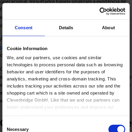
operacional. Resultados baixos sinalizam a existência de
falhas em atividades como recebimento, armazenagem,
movimentação, separação, expedição ou apontamentos
de estoque.
Consent
Details
About
Além de medir a precisão do inventário, o
KPI contribui
para a identificação de tendências
e o acompanhamento
Cookie Information
da evolução dos processos.
We, and our partners, use cookies and similar
technologies to process personal data such as browsing
Quando o indicador é acompanhado juntamente com
behavior and user identifiers for the purposes of
métricas de perdas, inventários rotativos, giro de estoque
analytics, marketing and cross-domain tracking. This
e nível de atendimento da produção, a empresa consegue
includes tracking your activities across our site and the
entender seus impactos sobre custos, disponibilidade de
shopping cart which is a site owned and operated by
materiais e eficiência operacional.
Cleverbridge GmbH. Like that we and our partners can
better understand your preferences and improve our
services.
Como calcular a acuracidade de
Consent
Also, the operator of the shopping cart, Cleverbridge
Necessary
Selection